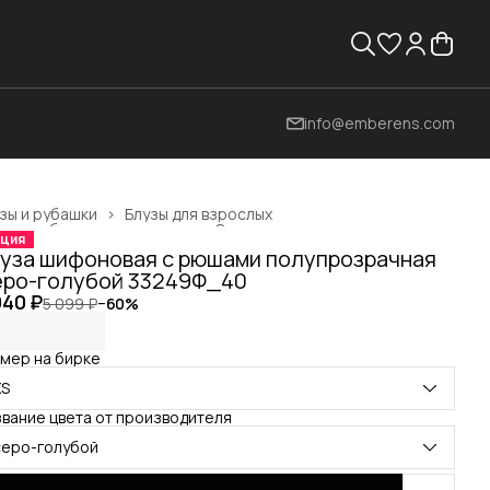
info@emberens.com
зы и рубашки
›
Блузы для взрослых
жда, обувь и аксессуары
›
Одежда для взрослых
›
ция
вная
›
уза шифоновая с рюшами полупрозрачная
ро-голубой 33249Ф_40
040 ₽
5 099 ₽
−
60
%
мер на бирке
XS
вание цвета от производителя
серо-голубой