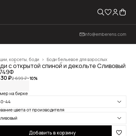
info@emberens.com
ции, корсеты, боди
›
Боди бельевое для взрослых
жда, обувь и аксессуары
›
Одежда для взрослых
›
ди с открытой спиной и декольте Сливовый
вная
›
749Ф
430 ₽
2 699 ₽
−
10
%
мер на бирке
40-44
вание цвета от производителя
сливовый
Добавить в корзину