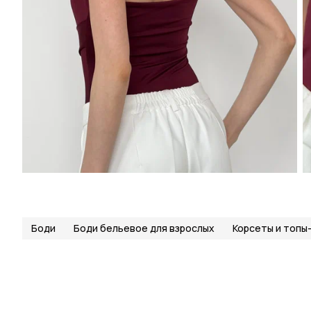
Боди
Боди бельевое для взрослых
Корсеты и топы