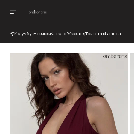
Колумбус
Новинки
Каталог
Жаккард
Трикотаж
Lamoda