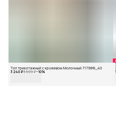
Топ трикотажный с кружевом Молочный 71798Ф_40
3 240 ₽
3 599 ₽
−
10
%