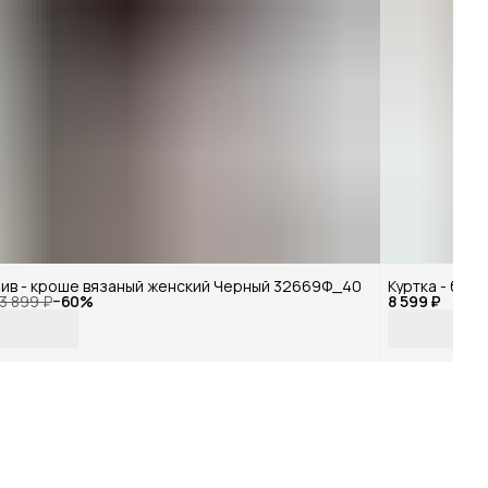
ив - кроше вязаный женский Черный 32669Ф_40
Куртка - бо
3 899 ₽
−
60
%
8 599 ₽