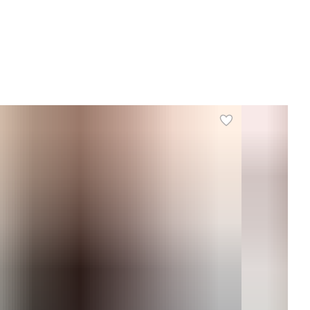
обенности модели
воздухопроницаемость
мер на модели на фото
42
вание группы вариантов
5931
мер в сетке
40
енд
EMBERENS