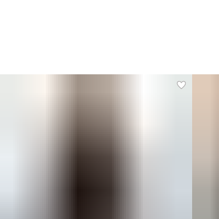
Ос
Раз
Наз
Раз
Бр