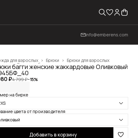
info@emberens.com
жда для взрослых
›
Брюки
›
Брюки для взрослых
вная
›
Одежда, обувь и аксессуары
›
юки багги женские жаккардовые Оливковый
945БФ_40
080 ₽
4 799 ₽
−
15
%
мер на бирке
2XS
вание цвета от производителя
оливковый
Добавить в корзину