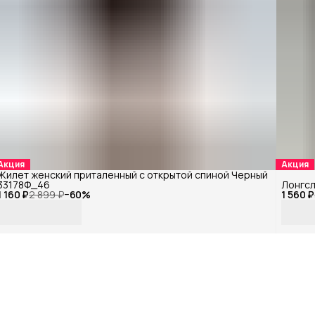
Акция
Акция
Жилет женский приталенный с открытой спиной Черный
33178Ф_46
Лонгсл
1 160 ₽
2 899 ₽
−
60
%
1 560 ₽