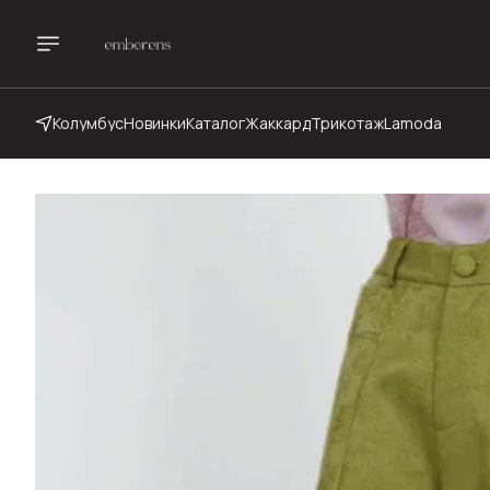
Колумбус
Новинки
Каталог
Жаккард
Трикотаж
Lamoda