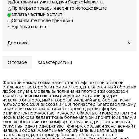
Доставим в пункты выдачи Яндекс Маркета
Примерьте товары и верните неподходящие
Оплата частями в Сплит
Оплаивайте после примерки
Удобный возврат
Доставка
О товаре
Характеристики
Женский жаккардовый жакет станет эффектной основой
стильного гардероба и поможет создать элегантный образ на
любой случай. Модель выполнена из плотной жаккардовой
ткани с красивым вышитым рисунком, который придает
изделию благородный и дорогой внешний вид. Состав ткани:
40% хлопок, 20% вискоза и 40% полиэстер. Благодаря такому
сочетанию материалов жакет хорошо держит форму,
отличается прочностью, износостойкостью и комфортом при
носке. Вискоза делает ткань более мягкой и приятной к телу, а
хлопок обеспечивает комфорт в течение дня. Приталенный
силуэт выгодно подчеркивает фигуру, создавая женственный и
изящный образ. Жакет имеет оригинальный каплевидный
вырез на груди, который добавляет образу легкость,
утонченность и современный характер. Однобортный крой