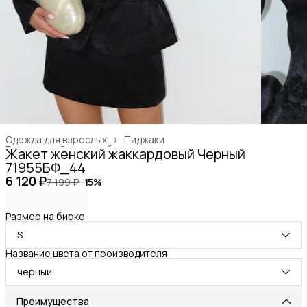
Одежда для взрослых
›
Пиджаки
Главная
›
Одежда, обувь и аксессуары
›
Жакет женский жаккардовый Черный
71955БФ_44
6 120 ₽
7 199 ₽
−
15
%
Размер на бирке
S
Название цвета от производителя
черный
Преимущества