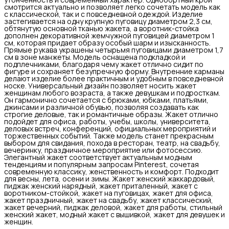
смотрится актуально и позволяет легко сочетать модель как
с классической, так и с повседневной одеждой. Изделие
застегивается на одну крупную пуговицу диаметром 2,3 см,
обтянутую основной тканью жакета, а воротник-стойка
дополнен декоративной жемчужной пуговицей диаметром 1
см, которая придает образу особый шарм и изысканность.
Прямые рукава украшены четырьмя пуговицами диаметром 1,7
см в зоне манжеты. Модель оснащена подкладкой и
подплечниками, благодаря чему жакет отлично сидит по
фигуре и сохраняет безупречную форму. Внутренние карманы
делают изделие более практичным и удобным в повседневной
носке. Универсальный дизайн позволяет носить жакет
женщинам любого возраста, а также девушкам и подросткам.
Он гармонично сочетается с брюками, юбками, платьями,
джинсами и различной обувью, позволяя создавать как
строгие деловые, так и романтичные образы. Жакет отлично
подойдет для офиса, работы, учебы, школы, университета,
деловых встреч, конференций, официальных мероприятий и
торжественных событий. Также модель станет прекрасным
выбором для свидания, похода в ресторан, театр, на свадьбу,
вечеринку, праздничное мероприятие или фотосессию.
Элегантный жакет соответствует актуальным модным
тенденциям и популярным запросам Pinterest, сочетая
современную классику, женственность и комфорт. Подходит
для весны, лета, осени и зимы. Жакет женский жаккардовый,
пиджак женский нарядный, жакет приталенный, жакет с
воротником-стойкой, жакет на пуговицах, жакет для офиса,
жакет праздничный, жакет на свадьбу, жакет классический,
жакет вечерний, пиджак деловой, жакет для работы, стильный
женский жакет, модный жакет с вышивкой, жакет для девушек и
женщин.