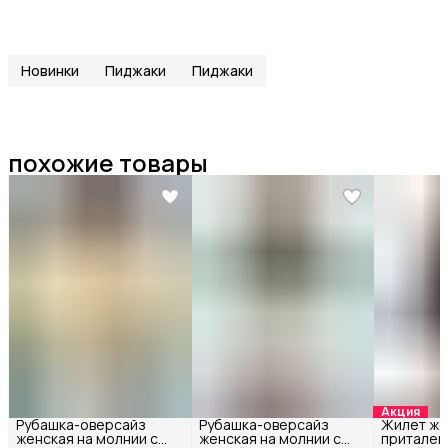
Новинки
Пиджаки
Пиджаки
похожие товары
Акция
Рубашка-оверсайз
Рубашка-оверсайз
Жилет же
женская на молнии с
женская на молнии с
притален