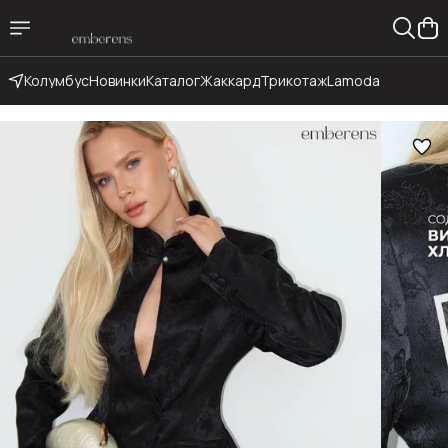
Колумбус
Новинки
Каталог
Жаккард
Трикотаж
Lamoda