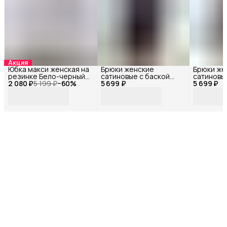
Акция
Юбка макси женская на
Брюки женские
Брюки же
резинке Бело-черный
сатиновые с баской
сатиновы
2 080 ₽
34330Ф_44
5 199 ₽
−
60
%
5 699 ₽
Черный 72109БФ_42
5 699 ₽
Коричнев
72121БФ_