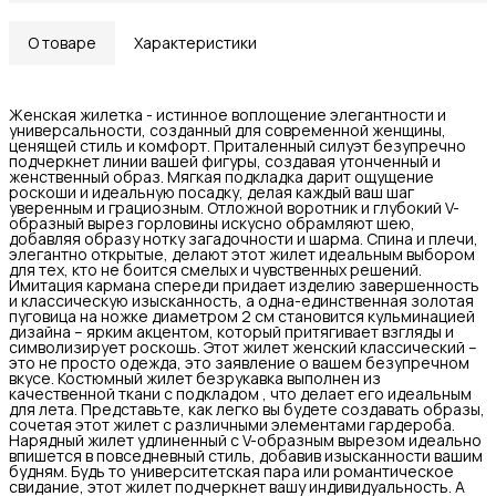
О товаре
Характеристики
Женская жилетка - истинное воплощение элегантности и
универсальности, созданный для современной женщины,
ценящей стиль и комфорт. Приталенный силуэт безупречно
подчеркнет линии вашей фигуры, создавая утонченный и
женственный образ. Мягкая подкладка дарит ощущение
роскоши и идеальную посадку, делая каждый ваш шаг
уверенным и грациозным. Отложной воротник и глубокий V-
образный вырез горловины искусно обрамляют шею,
добавляя образу нотку загадочности и шарма. Спина и плечи,
элегантно открытые, делают этот жилет идеальным выбором
для тех, кто не боится смелых и чувственных решений.
Имитация кармана спереди придает изделию завершенность
и классическую изысканность, а одна-единственная золотая
пуговица на ножке диаметром 2 см становится кульминацией
дизайна – ярким акцентом, который притягивает взгляды и
символизирует роскошь. Этот жилет женский классический –
это не просто одежда, это заявление о вашем безупречном
вкусе. Костюмный жилет безрукавка выполнен из
качественной ткани с подкладом , что делает его идеальным
для лета. Представьте, как легко вы будете создавать образы,
сочетая этот жилет с различными элементами гардероба.
Нарядный жилет удлиненный с V-образным вырезом идеально
впишется в повседневный стиль, добавив изысканности вашим
будням. Будь то университетская пара или романтическое
свидание, этот жилет подчеркнет вашу индивидуальность. А