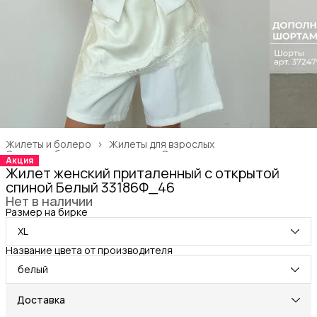
Жилеты и болеро
›
Жилеты для взрослых
Одежда, обувь и аксессуары
›
Одежда для взрослых
›
Акция
Главная
›
Жилет женский приталенный с открытой
спиной Белый 33186Ф_46
Нет в наличии
Размер на бирке
XL
Название цвета от производителя
белый
Доставка