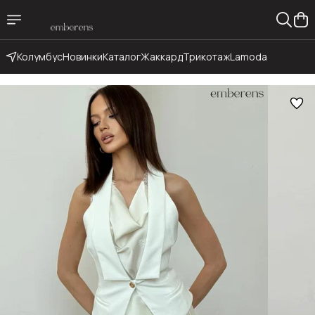
Колумбус
Новинки
Каталог
Жаккард
Трикотаж
Lamoda