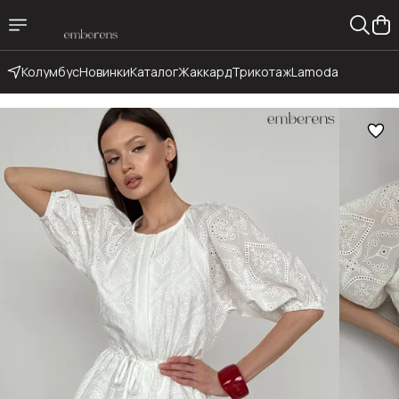
Колумбус
Новинки
Каталог
Жаккард
Трикотаж
Lamoda