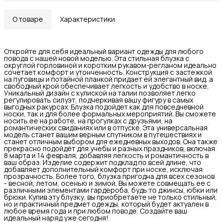
О товаре
Характеристики
Откройте для себя идеальный вариант одежды для любого
повода с нашей новой моделью. Эта стильная блузка с
округлой горловиной и коротким рукавом-регланом идеально
сочетает комфорт и утонченность. Конструкция с застежкой
на пуговицы и потайной планкой придает ей элегантный вид, а
свободный крой обеспечивает легкость и удобство в носке.
Уникальный дизайн с кулиской на талии позволяет легко
регулировать силуэт, подчеркивая вашу фигуру в самых
выгодных ракурсах. Блузка подойдет как для повседневной
носки, так и для более формальных мероприятий. Вы сможете
носить ее на работе, на прогулках с друзьями, на
романтических свиданиях или в отпуске. Эта универсальная
модель станет вашим верным спутником в путешествиях и
станет отличным выбором для ежедневных выходов. Она также
прекрасно подойдёт для учебы и разных праздников, включая
8 марта и 14 февраля, добавляя легкость и романтичность в
ваш образ. Изделие содержит подклад по всей длине, что
добавляет дополнительный комфорт при носке, исключая
прозрачность. Более того, блузка пригодна для всех сезонов
- весной, летом, осенью и зимой. Вы можете совмещать ее с
различными элементами гардероба, будь то джинсы, юбки или
брюки. Купив эту блузку, вы приобретаете не только стильный,
но и практичный предмет одежды, который будет актуален в
любое время года и при любом поводе. Создайте ваш
идеальный наряд уже сегодня!