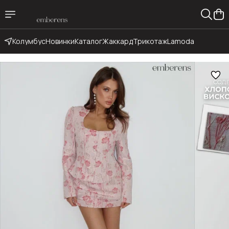
Колумбус
Новинки
Каталог
Жаккард
Трикотаж
Lamoda