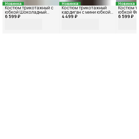
Новинка
Новинка
Новинка
Костюм трикотажный с
Костюм трикотажный
Костюм т
юбкой Шоколадный
кардиган с мини юбкой
юбкой Фи
6 599 ₽
72473БФ_44
4 499 ₽
Черный 72583БФ_44
6 599 ₽
72374БФ