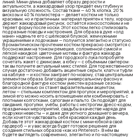
линий. Мини‑длина добавляет образу дерзости и
актуальности, а жаккардовый узор придаёт ему глубину и
визуальную сложность. Состав ткани — 40 % хлопка, 20 %
вискозы и 40 % полиэстера — делает костюм не только
красивым, но и практичным: материал приятен к телу, хорошо
держит жаккардовый рисунок, остаётся износостойким и не
теряет форму после носки. Этот костюм легко стилизовать
под разные поводы и настроения. Для образа в духе «олд
мани» наденьте его с шёлковой блузкой, жемчужными
украшениями и лодочками — получится элегантно и статусно.
В романтическом прочтении костюм прекрасно смотрится с
босоножками на тонком ремешке, соломенной сумкой и
лёгкой накидкой: цветочные мотивы и фактура жаккарда
поддержат настроение. Для городского лука попробуйте
сочетать жакет с джинсами, а юбку — с объёмным свитером:
так вы получите актуальный микс стилей. Для торжественного
случая достаточно добавить акцентные серьги, клатч и туфли
на каблуке — и костюм заиграет по‑новому, став центральным
элементом образа. Благодаря универсальному фасону и
благородной фактуре костюм уместен в разные сезоны:
весной и осенью он станет выразительным акцентом,
летом — стильным комплектом для прогулок и мероприятий, а
зимой его можно носить в помещении или комбинировать с
плотными колготками, сапогами и пальто. Он подойдёт для
свидания, прогулки, учёбы, работы с нестрогим дресс‑кодом,
праздничных мероприятий, свадьбы в качестве наряда для
подружки невесты — и даже для уютного домашнего вечера,
если хочется чувствовать себя красивой каждый день.
Добавьте этот жаккардовый костюм с мини‑юбкой в свой
гардероб — и у вас всегда будет готовое решение для
создания стильных образов «как из Pinterest». В нём вы
будете выглядеть современно, элегантно и по‑настоящему