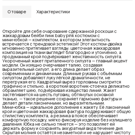
О товаре
Характеристики
Откройте для себя очарование сдержанной роскоши с
жаккардовым бейби пинк baby pink костюмом с
мини‑юбкой — комплектом, в котором элегантность
встречается с трендовой эстетикой! Этот костюм‑двойка
мгновенно притягивает взгляды: цветочная жаккардовая
композиция на ткани выглядит благородно и утончённо, а
продуманный крой подчёркивает женственность силуэта.
Укороченный жакет приталенного силуэта — главный акцент
модели. Он изящно очерчивает талию, создавая
выразительный силуэт, а его длина делает образ
современным и динамичным. Длинные рукава с объёмным
силуэтом добавляют луку лёгкой драматичности, не
перегружая его. Квадратный вырез горловины смотрится
графично и стильно, а короткий воротник‑стоечка деликатно
обрамляет шею, подчёркивая изящество линий. Жакет
застёгивается на шесть пуговиц, обтянутых основной
тканью, — такое решение сохраняет гармонию фактуры и
делает детали лаконичными, но выразительными.
Мини‑юбка — идеальное дополнение к жакету. Её лаконичный
крой и цветочная жаккардовая фактура поддерживают общую
стилистику комплекта, а резинка в поясе обеспечивает
комфортную посадку, мягко фиксируя изделие без излишнего
давления. Юбка не сильно тянется — это позволяет ей
держать форму и сохранять аккуратный вид в течение дня.
Скрытая молния остаётся незаметной и не нарушает чистоту