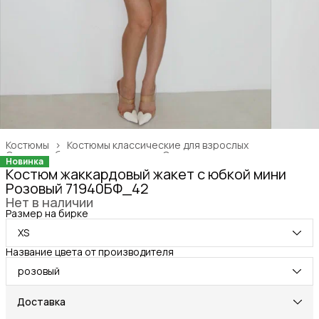
Костюмы
›
Костюмы классические для взрослых
Одежда, обувь и аксессуары
›
Одежда для взрослых
›
Новинка
Главная
›
Костюм жаккардовый жакет с юбкой мини
Розовый 71940БФ_42
Нет в наличии
Размер на бирке
XS
Название цвета от производителя
розовый
Доставка