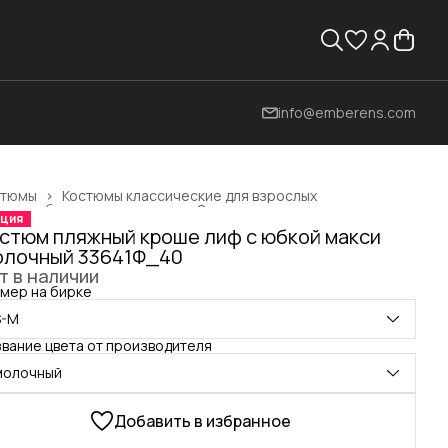
info@emberens.com
стюмы
›
Костюмы классические для взрослых
жда, обувь и аксессуары
›
Одежда для взрослых
›
ция
вная
›
стюм пляжный кроше лиф с юбкой макси
лочный 33641Ф_40
т в наличии
мер на бирке
S-M
вание цвета от производителя
молочный
Добавить в избранное