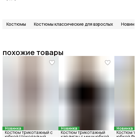
Костюмы
Костюмы классические для взрослых
Новинк
похожие товары
Новинка
Новинка
Новинка
Костюм трикотажный с
Костюм трикотажный
Костюм т
юбкой Шоколадный
кардиган с мини юбкой
юбкой Фи