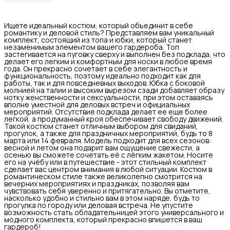
Ищете идеальный костюм, который объединит в себе
романтику и деловой стиль? Представляем вам уникальный
комплект, состоящий из топа и юбки, который станет
незаменимым элементом вашего гардероба. Топ
застегивается на пуговку сверху и выполнен без подклада, что
делает его легким и комфортным для носки в любое время
года. Он прекрасно сочетает в себе элегантность и
функциональность, поэтому идеально подходит как для
работы, так и для повседневных выходов. Юбка с боковой
молнией на талии и высоким вырезом сзади добавляет образу
нотку женственности и сексуальности, при этом оставаясь
вполне уместной для деловых встреч и официальных
мероприятий. Отсутствие подклада делает ее еще более
легкой, а продуманный кроя обеспечивает свободу движений.
Такой костюм станет отличным выбором для свиданий,
прогулок, а также для праздничных мероприятий, будь то 8
марта или 14 февраля. Модель подходит для всех сезонов:
весной и летом она подарит вам ощущение свежести, а
осенью вы сможете сочетать её с лёгким жакетом. Носите
его на учёбу или в путешествие - этот стильный комплект
сделает вас центром внимания в любой ситуации. Костюм в
романтическом стиле также великолепно смотрится на
вечерних мероприятиях и праздниках, позволяя вам
чувствовать себя уверенно и притягательно. Вы отметите,
насколько удобно и стильно вам в этом наряде, будь то
прогулка по городу или деловая встреча. Не упустите
возможность стать обладательницей этого универсального и
модного комплекта, который прекрасно впишется в ваш
гардероб!