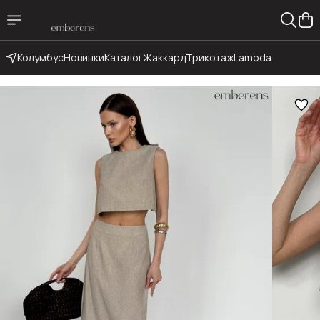
Колумбус
Новинки
Каталог
Жаккард
Трикотаж
Lamoda