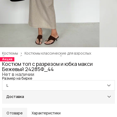
Костюмы
›
Костюмы классические для взрослых
Одежда, обувь и аксессуары
›
Одежда для взрослых
›
Акция
Главная
›
Костюм топ с разрезом и юбка макси
Бежевый 24285Ф_44
Нет в наличии
Размер на бирке
L
Доставка
О товаре
Характеристики