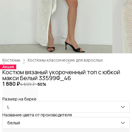
Костюмы
›
Костюмы классические для взрослых
Одежда, обувь и аксессуары
›
Одежда для взрослых
›
Акция
Главная
›
Костюм вязаный укороченный топ с юбкой
макси Белый 33599Ф_46
1 880 ₽
4 699 ₽
−
60
%
Размер на бирке
L
Название цвета от производителя
белый