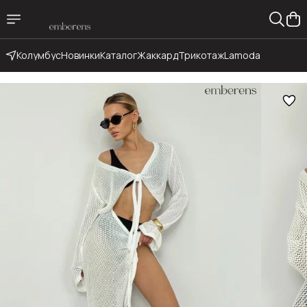
Колумбус
Новинки
Каталог
Жаккард
Трикотаж
Lamoda