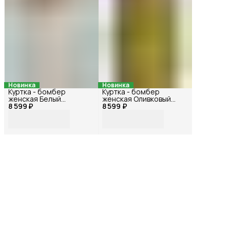
Новинка
Новинка
Куртка - бомбер
Куртка - бомбер
женская Белый
женская Оливковый
8 599 ₽
72114БФ_42
8 599 ₽
72115БФ_42