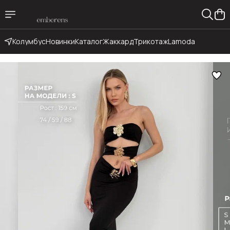
Колумбус
Новинки
Каталог
Жаккард
Трикотаж
Lamoda