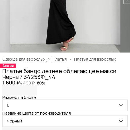
Одежда для взрослых
›
Платья
›
Платья для взрослых
Главная
›
Одежда, обувь и аксессуары
›
Акция
Платье бандо летнее облегающее макси
Черный 34253Ф_44
1 800 ₽
4 499 ₽
−
60
%
Размер на бирке
L
Название цвета от производителя
черный