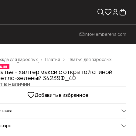
info@emberens.com
жда для взрослых
›
Платья
›
Платья для взрослых
вная
›
Одежда, обувь и аксессуары
›
ция
атье - халтер макси с открытой спиной
етло-зеленый 34239Ф_40
т в наличии
Добавить в избранное
ставка
оваре