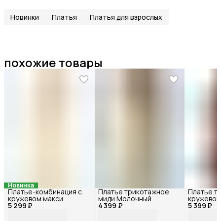
Новинки
Платья
Платья для взрослых
похожие товары
Новинка
Платье-комбинация с
Платье трикотажное
Платье т
кружевом макси
миди Молочный
кружевом
5 299 ₽
Молочный 86350_42
4 399 ₽
72405БФ_44
5 399 ₽
72376БФ