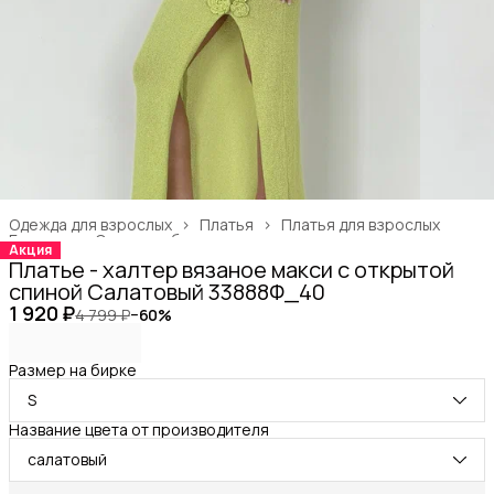
Одежда для взрослых
›
Платья
›
Платья для взрослых
Главная
›
Одежда, обувь и аксессуары
›
Акция
Платье - халтер вязаное макси с открытой
спиной Салатовый 33888Ф_40
1 920 ₽
4 799 ₽
−
60
%
Размер на бирке
S
Название цвета от производителя
салатовый