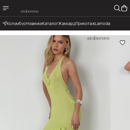
Колумбус
Новинки
Каталог
Жаккард
Трикотаж
Lamoda