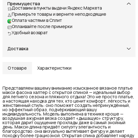
Преимущества
Доставим в пункты выдачи Яндекс Маркета
Примерьте товары и верните неподходящие
Оплата частями в Сплит
Оплаивайте после примерки
Удобный возврат
Доставка
О товаре
Характеристики
Представляем вашему вниманию изысканное вязаное платье
макси фасона халтер с открытой спиной — идеальный выбор
для летнего сезона и пляжного отдыха! Это не просто платье,
а настоящая находка для тех, кто ценит комфорт, лёгкость и
женственный стиль: оно поможет создать непринуждённый,
но эффектный образ, подчёркивающий вашу
индивидуальность. Модель выполнена в технике кроше —
воздушная ажурная вязка создаёт «дышащую» структуру,
которая дарит ощущение прохлады даже в самый знойный
день. Макси‑длина придаёт силуэту элегантность и
благородство: она визуально вытягивает фигуру и делает
походку более грациозной. Открытая спина добавляет наряду