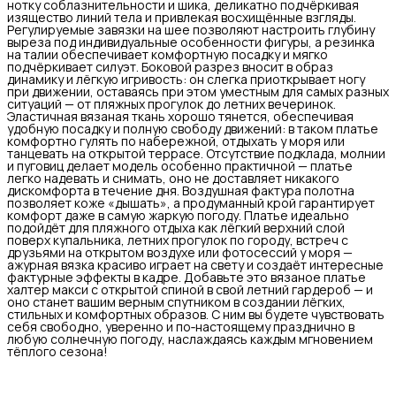
нотку соблазнительности и шика, деликатно подчёркивая
изящество линий тела и привлекая восхищённые взгляды.
Регулируемые завязки на шее позволяют настроить глубину
выреза под индивидуальные особенности фигуры, а резинка
на талии обеспечивает комфортную посадку и мягко
подчёркивает силуэт. Боковой разрез вносит в образ
динамику и лёгкую игривость: он слегка приоткрывает ногу
при движении, оставаясь при этом уместным для самых разных
ситуаций — от пляжных прогулок до летних вечеринок.
Эластичная вязаная ткань хорошо тянется, обеспечивая
удобную посадку и полную свободу движений: в таком платье
комфортно гулять по набережной, отдыхать у моря или
танцевать на открытой террасе. Отсутствие подклада, молнии
и пуговиц делает модель особенно практичной — платье
легко надевать и снимать, оно не доставляет никакого
дискомфорта в течение дня. Воздушная фактура полотна
позволяет коже «дышать», а продуманный крой гарантирует
комфорт даже в самую жаркую погоду. Платье идеально
подойдёт для пляжного отдыха как лёгкий верхний слой
поверх купальника, летних прогулок по городу, встреч с
друзьями на открытом воздухе или фотосессий у моря —
ажурная вязка красиво играет на свету и создаёт интересные
фактурные эффекты в кадре. Добавьте это вязаное платье
халтер макси с открытой спиной в свой летний гардероб — и
оно станет вашим верным спутником в создании лёгких,
стильных и комфортных образов. С ним вы будете чувствовать
себя свободно, уверенно и по‑настоящему празднично в
любую солнечную погоду, наслаждаясь каждым мгновением
тёплого сезона!