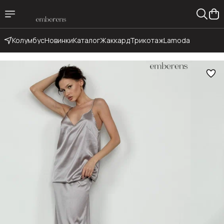
Колумбус
Новинки
Каталог
Жаккард
Трикотаж
Lamoda