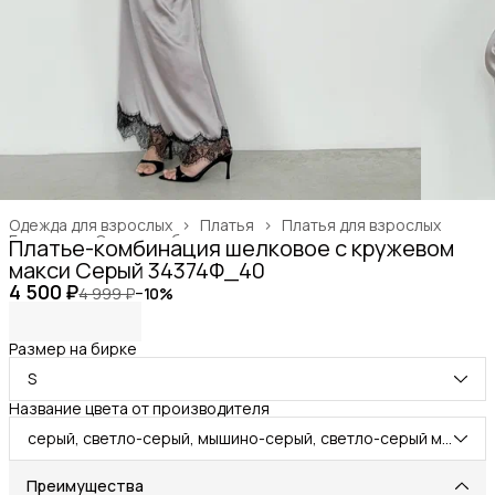
Одежда для взрослых
›
Платья
›
Платья для взрослых
Главная
›
Одежда, обувь и аксессуары
›
Платье-комбинация шелковое с кружевом
макси Серый 34374Ф_40
4 500 ₽
4 999 ₽
−
10
%
Размер на бирке
S
Название цвета от производителя
серый, светло-серый, мышино-серый, светло-серый меланж, серый
Преимущества