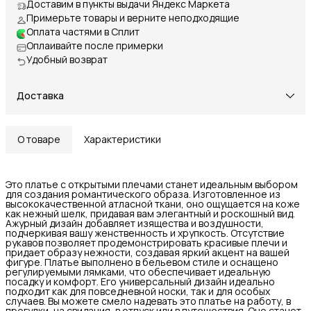
Доставим в пункты выдачи Яндекс Маркета
Примерьте товары и верните неподходящие
Оплата частями в Сплит
Оплаивайте после примерки
Удобный возврат
Доставка
О товаре
Характеристики
Это платье с открытыми плечами станет идеальным выбором
для создания романтического образа. Изготовленное из
высококачественной атласной ткани, оно ощущается на коже
как нежный шелк, придавая вам элегантный и роскошный вид.
Ажурный дизайн добавляет изящества и воздушности,
подчеркивая вашу женственность и хрупкость. Отсутствие
рукавов позволяет продемонстрировать красивые плечи и
придает образу нежности, создавая яркий акцент на вашей
фигуре. Платье выполнено в бельевом стиле и оснащено
регулируемыми лямками, что обеспечивает идеальную
посадку и комфорт. Его универсальный дизайн идеально
подходит как для повседневной носки, так и для особых
случаев. Вы можете смело надевать это платье на работу, в
прогулки, на свидания, в отпуск или в путешествия. Оно станет