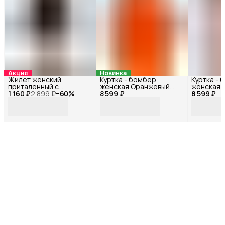
Акция
Новинка
Жилет женский
Куртка - бомбер
Куртка -
приталенный с
женская Оранжевый
женская 
1 160 ₽
открытой спиной
2 899 ₽
−
60
%
8 599 ₽
72118БФ_42
8 599 ₽
72117БФ_
Черный 33178Ф_44