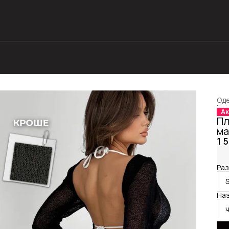
Оде
Гла
Ак
Пл
ма
1 
Раз
Наз