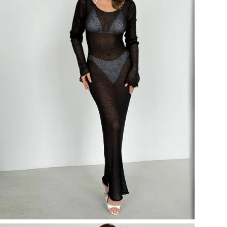
Во
Пр
Ос
Рук
Раз
Наз
Раз
Бр