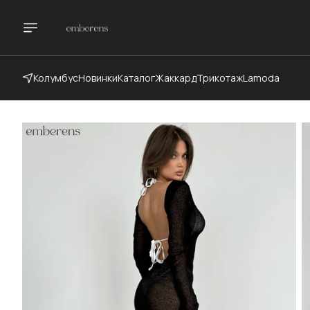
Колумбус
Новинки
Каталог
Жаккард
Трикотаж
Lamoda