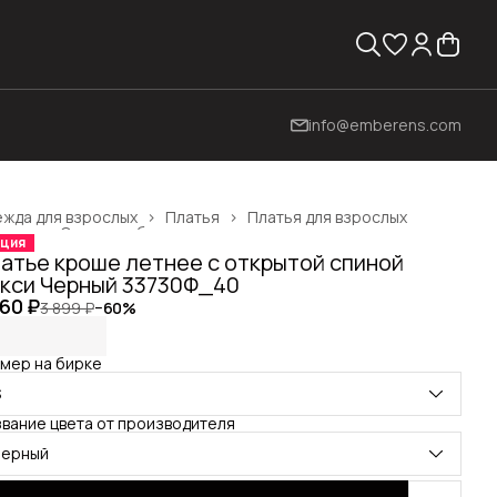
info@emberens.com
жда для взрослых
›
Платья
›
Платья для взрослых
вная
›
Одежда, обувь и аксессуары
›
ция
атье кроше летнее с открытой спиной
кси Черный 33730Ф_40
560 ₽
3 899 ₽
−
60
%
мер на бирке
S
вание цвета от производителя
черный