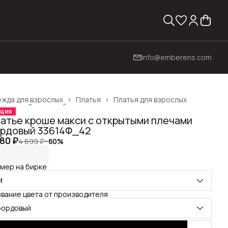
info@emberens.com
жда для взрослых
›
Платья
›
Платья для взрослых
вная
›
Одежда, обувь и аксессуары
›
ция
атье кроше макси с открытыми плечами
рдовый 33614Ф_42
880 ₽
4 699 ₽
−
60
%
мер на бирке
M
вание цвета от производителя
бордовый