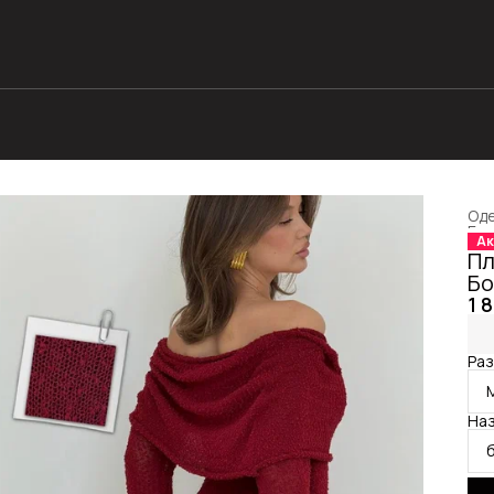
Оде
Гла
Ак
Пл
Бо
1 
Раз
Наз