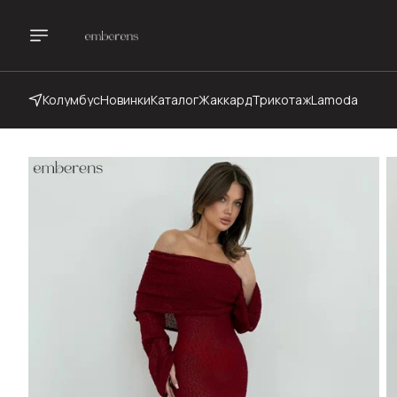
Колумбус
Новинки
Каталог
Жаккард
Трикотаж
Lamoda