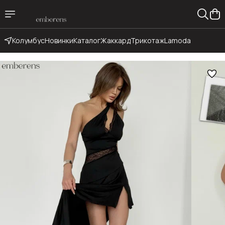
Колумбус
Новинки
Каталог
Жаккард
Трикотаж
Lamoda