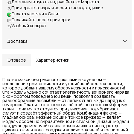
Доставим в пункты выдачи Яндекс Маркета
Примерьте товары и верните неподходящие
Оплата частями в Сплит
Оплаивайте после примерки
Удобный возврат
Доставка
О товаре
Характеристики
Платье макси без рукавов с рюшами и кружевом —
воплощение романтичности и утончённой женственности,
которое добавит вашему образу нежности и изысканности!
Эта модель удачно сочетает элегантность вечернего наряда
с комфортом повседневной вещи, позволяя создавать
разнообразные ансамбли — от лёгких дневных до нарядных
вечерних. Платье выполнено из лёгкой, но держащей форму
ткани — она мягко струится при движении, подчёркивает
силуэт и создаёт эффектный образ. Комбинация фактур —
гладкая основа, нежные рюши и тонкое кружево — делает
модель особенно выразительной и стильной. Дизайн модели
продуман до мелочей: длина макси изящно ниспадает до
щиколоток или пола, создавая величественный и грациозный
силуэт — она уместна как в повседневной жизни, так и на