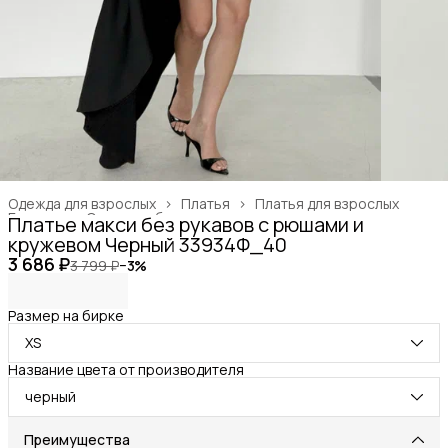
Одежда для взрослых
›
Платья
›
Платья для взрослых
Главная
›
Одежда, обувь и аксессуары
›
Платье макси без рукавов с рюшами и
кружевом Черный 33934Ф_40
3 686 ₽
3 799 ₽
−
3
%
Размер на бирке
XS
Название цвета от производителя
черный
Преимущества