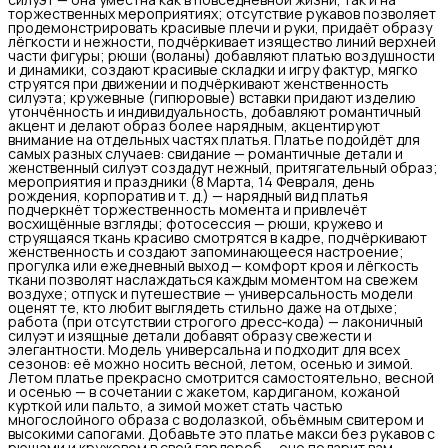
торжественных мероприятиях; отсутствие рукавов позволяет
продемонстрировать красивые плечи и руки, придаёт образу
лёгкости и нежности, подчёркивает изящество линий верхней
части фигуры; рюши (воланы) добавляют платью воздушности
и динамики, создают красивые складки и игру фактур, мягко
струятся при движении и подчёркивают женственность
силуэта; кружевные (гипюровые) вставки придают изделию
утончённость и индивидуальность, добавляют романтичный
акцент и делают образ более нарядным, акцентируют
внимание на отдельных частях платья. Платье подойдёт для
самых разных случаев: свидание — романтичные детали и
женственный силуэт создадут нежный, притягательный образ;
мероприятия и праздники (8 Марта, 14 Февраля, день
рождения, корпоратив и т. д.) — нарядный вид платья
подчеркнёт торжественность момента и привлечёт
восхищённые взгляды; фотосессия — рюши, кружево и
струящаяся ткань красиво смотрятся в кадре, подчёркивают
женственность и создают запоминающееся настроение;
прогулка или ежедневный выход — комфорт кроя и лёгкость
ткани позволят наслаждаться каждым моментом на свежем
воздухе; отпуск и путешествие — универсальность модели
оценят те, кто любит выглядеть стильно даже на отдыхе;
работа (при отсутствии строгого дресс‑кода) — лаконичный
силуэт и изящные детали добавят образу свежести и
элегантности. Модель универсальна и подходит для всех
сезонов: её можно носить весной, летом, осенью и зимой.
Летом платье прекрасно смотрится самостоятельно, весной
и осенью — в сочетании с жакетом, кардиганом, кожаной
курткой или пальто, а зимой может стать частью
многослойного образа с водолазкой, объёмным свитером и
высокими сапогами. Добавьте это платье макси без рукавов с
рюшами и кружевом в свой гардероб — оно подарит вам