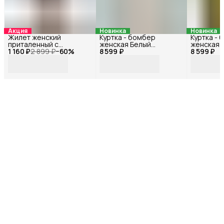
Акция
Новинка
Новинка
Жилет женский
Куртка - бомбер
Куртка -
приталенный с
женская Белый
женская 
1 160 ₽
открытой спиной
2 899 ₽
−
60
%
8 599 ₽
72114БФ_42
8 599 ₽
72115БФ_
Черный 33178Ф_46