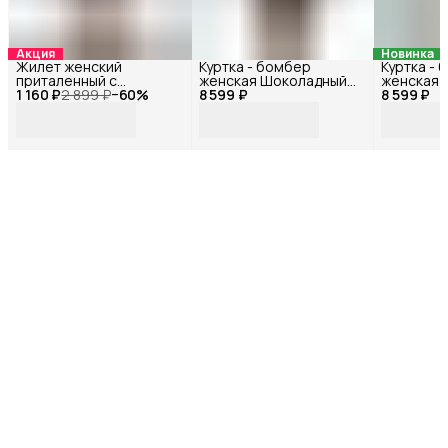
Акция
Новинка
Жилет женский
Куртка - бомбер
Куртка -
приталенный с
женская Шоколадный
женская 
1 160 ₽
открытой спиной
2 899 ₽
−
60
%
8 599 ₽
72113БФ_42
8 599 ₽
72114БФ_
Черный 33178Ф_44