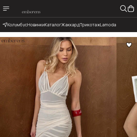
Колумбус
Новинки
Каталог
Жаккард
Трикотаж
Lamoda