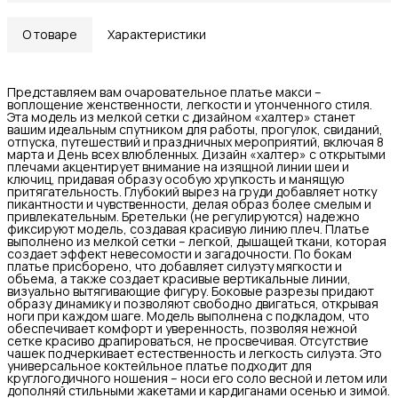
О товаре
Характеристики
Представляем вам очаровательное платье макси –
воплощение женственности, легкости и утонченного стиля.
Эта модель из мелкой сетки с дизайном «халтер» станет
вашим идеальным спутником для работы, прогулок, свиданий,
отпуска, путешествий и праздничных мероприятий, включая 8
марта и День всех влюбленных. Дизайн «халтер» с открытыми
плечами акцентирует внимание на изящной линии шеи и
ключиц, придавая образу особую хрупкость и манящую
притягательность. Глубокий вырез на груди добавляет нотку
пикантности и чувственности, делая образ более смелым и
привлекательным. Бретельки (не регулируются) надежно
фиксируют модель, создавая красивую линию плеч. Платье
выполнено из мелкой сетки – легкой, дышащей ткани, которая
создает эффект невесомости и загадочности. По бокам
платье присборено, что добавляет силуэту мягкости и
объема, а также создает красивые вертикальные линии,
визуально вытягивающие фигуру. Боковые разрезы придают
образу динамику и позволяют свободно двигаться, открывая
ноги при каждом шаге. Модель выполнена с подкладом, что
обеспечивает комфорт и уверенность, позволяя нежной
сетке красиво драпироваться, не просвечивая. Отсутствие
чашек подчеркивает естественность и легкость силуэта. Это
универсальное коктейльное платье подходит для
круглогодичного ношения – носи его соло весной и летом или
дополняй стильными жакетами и кардиганами осенью и зимой.