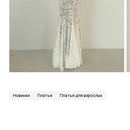
Новинки
Платья
Платья для взрослых