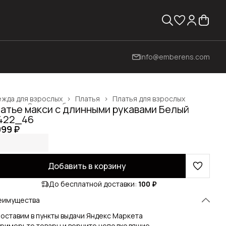
info@emberens.com
жда для взрослых
›
Платья
›
Платья для взрослых
вная
›
Одежда, обувь и аксессуары
›
атье макси с длинными рукавами Белый
422_46
999 ₽
Добавить в корзину
До бесплатной доставки:
100 ₽
еимущества
оставим в пункты выдачи Яндекс Маркета
римерьте товары и верните неподходящие