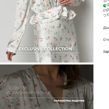
О
О
У
До
О т
Пре
Хар
дли
мер
Арт
вып
диз
ваш
Раз
ром
Де
сти
эфф
Про
при
тка
Пря
выг
Сос
спу
вес
Цве
нас
Се
Выб
под