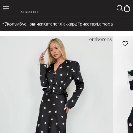
Колумбус
Новинки
Каталог
Жаккард
Трикотаж
Lamoda