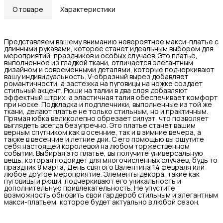
О товаре
Характеристики
Представляем вашему вниманию невероятное макси-платье с
длинными рукавами, которое станет идеальным выбором для
мероприятий, праздников и особых случаев. Это платье,
выполненное из гладкой ткани, отличается элегантным
дизайном и современными деталями, которые подчеркивают
вашу индивидуальность. V-образный вырез добавляет
романтичности, а застежка на пуговицы на ножке создает
стильный акцент. Рюши на талии в два слоя добавляют
эффектный штрих, а эластичная талия обеспечивает комфорт
при носке. Подкладка и подплечники, выполненные из той же
ткани, делают платье не только стильным, но и практичным.
Прямая юбка великолепно обрезает силуэт, что позволяет
выглядеть всегда безупречно. Это платье станет вашим
верным спутником как в осенние, так и в зимние вечера, а
также в весенние и летние дни. С его помощью вы ощутите
себя настоящей королевой на любом торжественном
событии. Выбирая это платье, вы получите универсальную
вещь, которая подойдет для многочисленных случаев, будь то
праздник 8 марта, День святого Валентина 14 февраля или
любое другое мероприятие. Элементы декора, такие как
пуговицы и рюши, подчеркивают его уникальность и
дополнительную привлекательность. Не упустите
возможность обновить свой гардероб стильным и элегантным
макси-платьем, которое будет актуально в любой сезон.