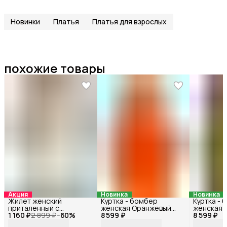
Новинки
Платья
Платья для взрослых
похожие товары
Акция
Новинка
Новинка
Жилет женский
Куртка - бомбер
Куртка -
приталенный с
женская Оранжевый
женская 
1 160 ₽
открытой спиной
2 899 ₽
−
60
%
8 599 ₽
72118БФ_42
8 599 ₽
72115БФ_
Молочный 33177Ф_44