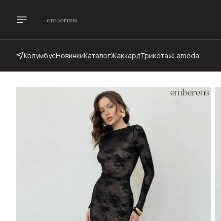
Колумбус
Новинки
Каталог
Жаккард
Трикотаж
Lamoda