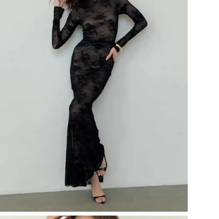
Ос
Рук
Раз
Наз
Раз
Бр