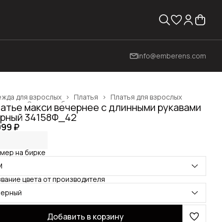
info@emberens.com
жда для взрослых
›
Платья
›
Платья для взрослых
вная
›
Одежда, обувь и аксессуары
›
атье макси вечернее с длинными рукавами
рный 34158Ф_42
099 ₽
мер на бирке
M
вание цвета от производителя
черный
Добавить в корзину