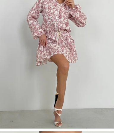
ин
Во
Пр
Ос
Рук
Раз
Наз
Раз
Бр