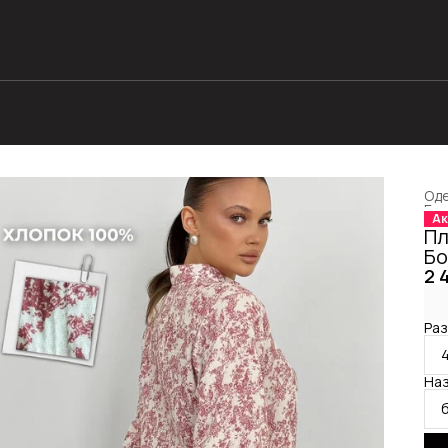
Оде
Гла
Ак
Пл
Бо
2 
Раз
Наз