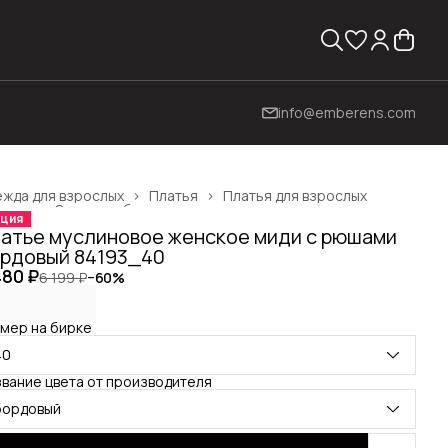
info@emberens.com
жда для взрослых
›
Платья
›
Платья для взрослых
вная
›
Одежда, обувь и аксессуары
›
ция
атье муслиновое женское миди с рюшами
рдовый 84193_40
480 ₽
6 199 ₽
−
60
%
мер на бирке
40
вание цвета от производителя
бордовый