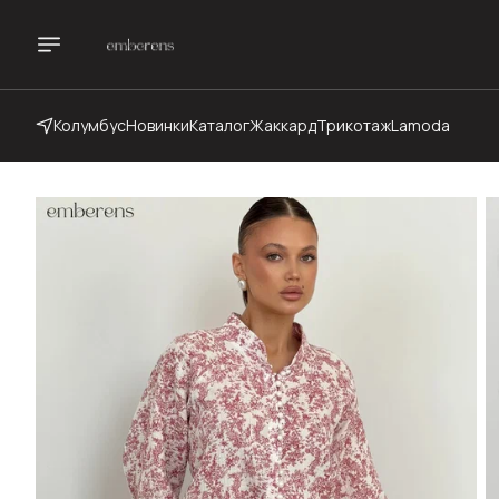
Колумбус
Новинки
Каталог
Жаккард
Трикотаж
Lamoda