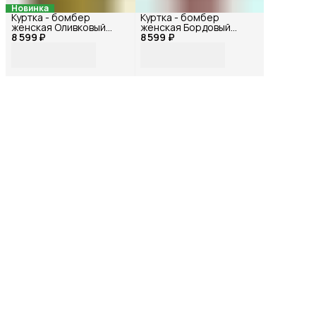
Новинка
Куртка - бомбер
Куртка - бомбер
женская Оливковый
женская Бордовый
8 599 ₽
72115БФ_42
8 599 ₽
72116БФ_42