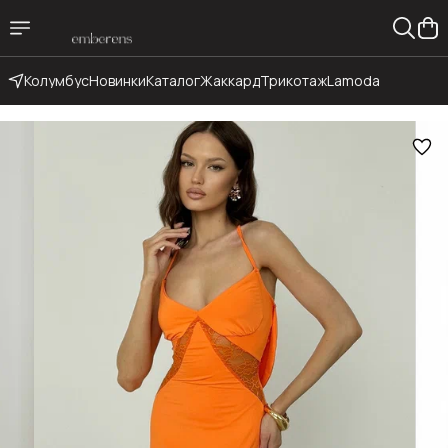
Колумбус
Новинки
Каталог
Жаккард
Трикотаж
Lamoda