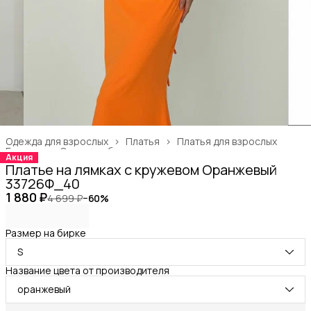
Одежда для взрослых
›
Платья
›
Платья для взрослых
Главная
›
Одежда, обувь и аксессуары
›
Акция
Платье на лямках с кружевом Оранжевый
33726Ф_40
1 880 ₽
4 699 ₽
−
60
%
Размер на бирке
S
Название цвета от производителя
оранжевый