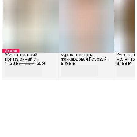
Акция
Жилет женский
Куртка женская
Куртка - 
приталенный с
жаккардовая Розовый
молнии ж
1 160 ₽
открытой спиной
2 899 ₽
−
60
%
9 199 ₽
72095БФ_42
8 199 ₽
72156БФ
Молочный 33177Ф_44