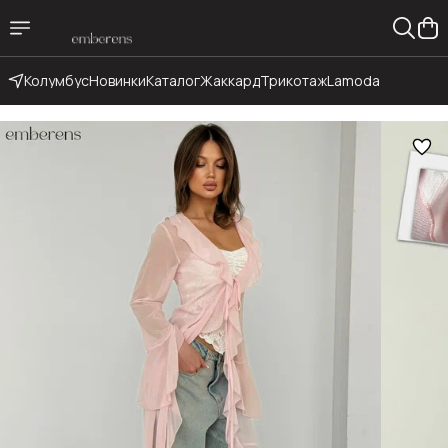
Колумбус
Новинки
Каталог
Жаккард
Трикотаж
Lamoda