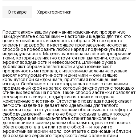
О товаре
Характеристики
Представляем вашему вниманию изысканную прозрачную
накидку‑платье с воланами — настоящий шедевр для тех, кто
ценит утончённость и смелость в образе. Это не просто
элемент гардероба, а настоящее произведение искусства,
способное преобразить любой наряд и подчеркнуть вашу
индивидуальность. Модель выполнена из лёгкой прозрачной
ткани, которая деликатно струится при движении, создавая
эффект воздушности и невесомости. Длинные рукава
добавляют образу элегантности и уравновешивают
прозрачность материала, а изысканные воланы на рукавах
вносят нотку романтичности и динамики — они изящно
колышутся при каждом шаге, притягивая восхищённые
взгляды. Особенность этого кардигана летнего с воланами —
продуманный крой на запах, который фиксируется с помощью
стильных верёвок на поясе. Такой способ застёжки позволяет
регулировать силуэт, подчёркивая талию и создавая
женственные очертания. Отсутствие подклада подчёркивает
лёгкость изделия и делает его идеальным для тёплого
времени года, а отсутствие молнии обеспечивает комфорт и
свободу движений — ничто не будет сковывать вашу походку.
Эта прозрачная накидка‑платье станет великолепным
дополнением к самым разным образам: наденьте её поверх
облегающего платья или топа с юбкой — и получите
эффектный вечерний наряд; сочетайте с джинсами и блузой
для создания дерзкого городского лука с элементами