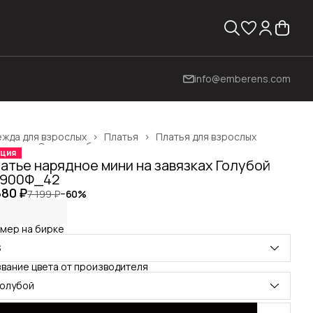
info@emberens.com
жда для взрослых
›
Платья
›
Платья для взрослых
вная
›
Одежда, обувь и аксессуары
›
ция
атье нарядное мини на завязках Голубой
2900Ф_42
880 ₽
7 199 ₽
−
60
%
мер на бирке
S
вание цвета от производителя
голубой