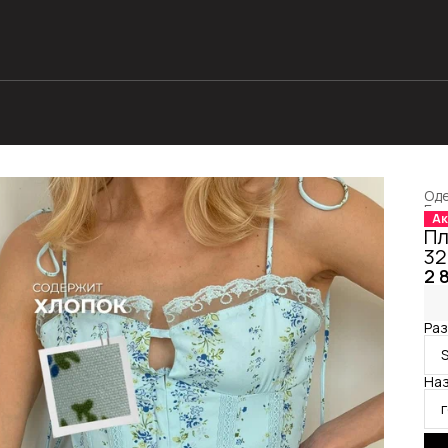
Оде
Гла
Ак
Пл
3
2 
Раз
Наз