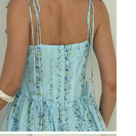
Во
Пр
Ос
Рук
Раз
Наз
Раз
Бр