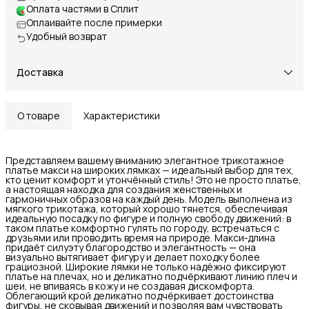
Оплата частями в Сплит
Оплаивайте после примерки
Удобный возврат
Доставка
О товаре
Характеристики
Представляем вашему вниманию элегантное трикотажное
платье макси на широких лямках — идеальный выбор для тех,
кто ценит комфорт и утончённый стиль! Это не просто платье,
а настоящая находка для создания женственных и
гармоничных образов на каждый день. Модель выполнена из
мягкого трикотажа, который хорошо тянется, обеспечивая
идеальную посадку по фигуре и полную свободу движений: в
таком платье комфортно гулять по городу, встречаться с
друзьями или проводить время на природе. Макси‑длина
придаёт силуэту благородство и элегантность — она
визуально вытягивает фигуру и делает походку более
грациозной. Широкие лямки не только надёжно фиксируют
платье на плечах, но и деликатно подчёркивают линию плеч и
шеи, не впиваясь в кожу и не создавая дискомфорта.
Облегающий крой деликатно подчёркивает достоинства
фигуры, не сковывая движений и позволяя вам чувствовать