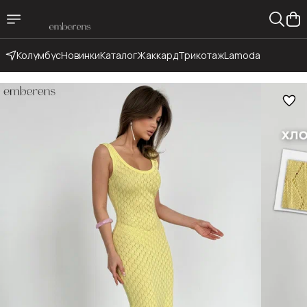
Колумбус
Новинки
Каталог
Жаккард
Трикотаж
Lamoda