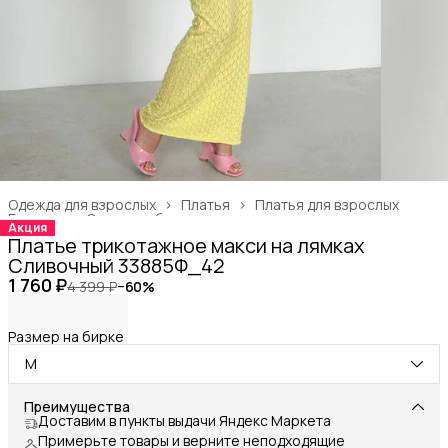
Одежда для взрослых
›
Платья
›
Платья для взрослых
Главная
›
Одежда, обувь и аксессуары
›
Акция
Платье трикотажное макси на лямках
Сливочный 33885Ф_42
1 760 ₽
4 399 ₽
−
60
%
Размер на бирке
M
Преимущества
Доставим в пункты выдачи Яндекс Маркета
Примерьте товары и верните неподходящие