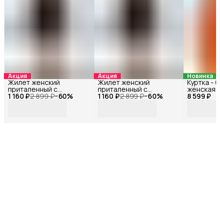
Акция
Акция
Новинка
Жилет женский
Жилет женский
Куртка -
приталенный с
приталенный с
женская 
1 160 ₽
открытой спиной
2 899 ₽
−
60
%
1 160 ₽
открытой спиной
2 899 ₽
−
60
%
8 599 ₽
72118БФ_
Черный 33178Ф_44
Черный 33178Ф_46