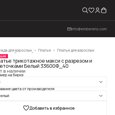
info@emberens.com
жда для взрослых
›
Платья
›
Платья для взрослых
вная
›
Одежда, обувь и аксессуары
›
ция
атье трикотажное макси с разрезом и
еточками Белый 33600Ф_40
т в наличии
мер на бирке
S
вание цвета от производителя
белый
Добавить в избранное