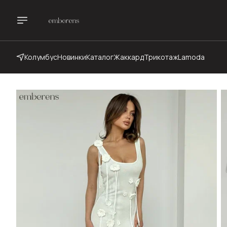
Колумбус
Новинки
Каталог
Жаккард
Трикотаж
Lamoda