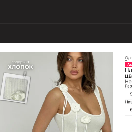
Оде
Гла
Ак
Пл
цв
Не
Раз
Наз