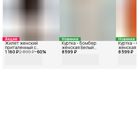
Акция
Новинка
Новинка
Жилет женский
Куртка - бомбер
Куртка -
приталенный с
женская Белый
женская 
1 160 ₽
открытой спиной
2 899 ₽
−
60
%
8 599 ₽
72114БФ_42
8 599 ₽
72118БФ_
Черный 33178Ф_44