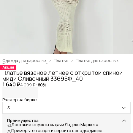
Одежда для взрослых
›
Платья
›
Платья для взрослых
Главная
›
Одежда, обувь и аксессуары
›
Акция
Платье вязаное летнее с открытой спиной
миди Сливочный 33695Ф_40
1 640 ₽
4 099 ₽
−
60
%
Размер на бирке
S
Преимущества
Доставим в пункты выдачи Яндекс Маркета
Примерьте товары и верните неподходящие