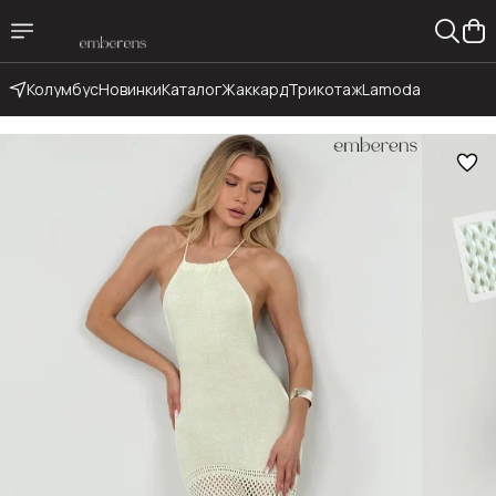
Колумбус
Новинки
Каталог
Жаккард
Трикотаж
Lamoda