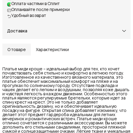
Оплата частями в Сплит
Оплаивайте после примерки
Удобный возврат
Доставка
О товаре
Характеристики
Платье миди кроше – идеальный выбор для тех, кто хочет
почувствовать себя стильно и комфортно в летнюю погоду.
Изготовленное из качественного вязаного материала, это
платье обеспечит максимальный комфорт на пляже и на
прогулках по солнечному городу. Отсутствие подклада и
чашек делает его легким и воздушным, позволяя коже дышать
и чувствуя легкость в каждом движении. Особенностью этого
платья являются регулируемые бретельки, которые идет за
спину крест на крест. Это не только добавляет
оригинальность дизайну, но и обеспечивает идеальную
посадку на фигуре. Открытая спина добавляет изюминку, что
делает этот предмет гардероба идеальным для летних
вечеринок и романтических встреч. Платье миди кроше
отлично сочетается с различными аксессуарами. Вы можете
дополнить его стильными сандалиями, просторной пляжной
сумкой и солнцезащитными очками. Лёгкие ткани и уникальная