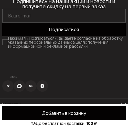
Подпишитесь на наши акции и новости и
получите скидку на первый заказ
Подписаться
Нажимая «Подписаться», вы даете согласие на обработку
указанных персональных данных в целях получения
информационной и рекламной рассылки
Контакты
Эл. почта
Добавить в корзину
info@emberens.com
© Emberens
Доставка и оплата
Правила возврата
Реквизиты
Офер
До бесплатной доставки:
100 ₽