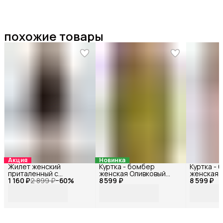
похожие товары
Акция
Новинка
Жилет женский
Куртка - бомбер
Куртка -
приталенный с
женская Оливковый
женская 
1 160 ₽
открытой спиной
2 899 ₽
−
60
%
8 599 ₽
72115БФ_42
8 599 ₽
72117БФ_
Черный 33178Ф_46