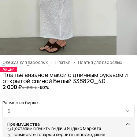
Одежда для взрослых
›
Платья
›
Платья для взрослых
Главная
›
Одежда, обувь и аксессуары
›
Акция
Платье вязаное макси с длинным рукавом и
открытой спиной Белый 33882Ф_40
2 000 ₽
4 999 ₽
−
60
%
Размер на бирке
S
Преимущества
Доставим в пункты выдачи Яндекс Маркета
Примерьте товары и верните неподходящие