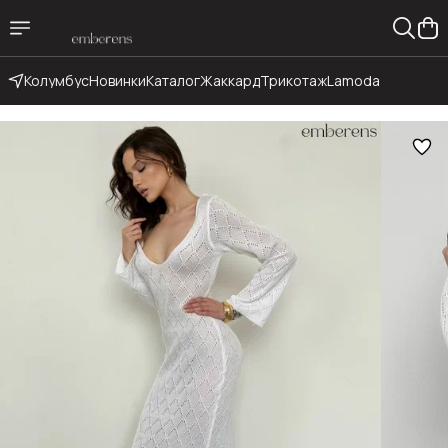
Колумбус
Новинки
Каталог
Жаккард
Трикотаж
Lamoda