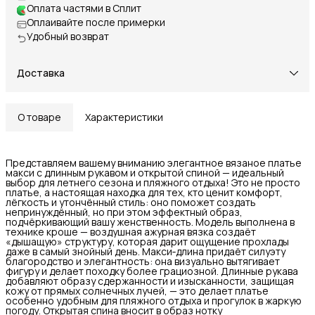
Оплата частями в Сплит
Оплаивайте после примерки
Удобный возврат
Доставка
О товаре
Характеристики
Представляем вашему вниманию элегантное вязаное платье
макси с длинным рукавом и открытой спиной — идеальный
выбор для летнего сезона и пляжного отдыха! Это не просто
платье, а настоящая находка для тех, кто ценит комфорт,
лёгкость и утончённый стиль: оно поможет создать
непринуждённый, но при этом эффектный образ,
подчёркивающий вашу женственность. Модель выполнена в
технике кроше — воздушная ажурная вязка создаёт
«дышащую» структуру, которая дарит ощущение прохлады
даже в самый знойный день. Макси‑длина придаёт силуэту
благородство и элегантность: она визуально вытягивает
фигуру и делает походку более грациозной. Длинные рукава
добавляют образу сдержанности и изысканности, защищая
кожу от прямых солнечных лучей, — это делает платье
особенно удобным для пляжного отдыха и прогулок в жаркую
погоду. Открытая спина вносит в образ нотку