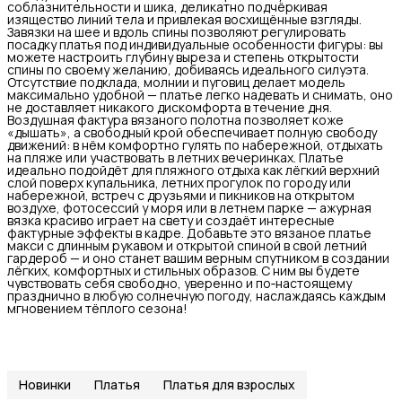
соблазнительности и шика, деликатно подчёркивая
изящество линий тела и привлекая восхищённые взгляды.
Завязки на шее и вдоль спины позволяют регулировать
посадку платья под индивидуальные особенности фигуры: вы
можете настроить глубину выреза и степень открытости
спины по своему желанию, добиваясь идеального силуэта.
Отсутствие подклада, молнии и пуговиц делает модель
максимально удобной — платье легко надевать и снимать, оно
не доставляет никакого дискомфорта в течение дня.
Воздушная фактура вязаного полотна позволяет коже
«дышать», а свободный крой обеспечивает полную свободу
движений: в нём комфортно гулять по набережной, отдыхать
на пляже или участвовать в летних вечеринках. Платье
идеально подойдёт для пляжного отдыха как лёгкий верхний
слой поверх купальника, летних прогулок по городу или
набережной, встреч с друзьями и пикников на открытом
воздухе, фотосессий у моря или в летнем парке — ажурная
вязка красиво играет на свету и создаёт интересные
фактурные эффекты в кадре. Добавьте это вязаное платье
макси с длинным рукавом и открытой спиной в свой летний
гардероб — и оно станет вашим верным спутником в создании
лёгких, комфортных и стильных образов. С ним вы будете
чувствовать себя свободно, уверенно и по‑настоящему
празднично в любую солнечную погоду, наслаждаясь каждым
мгновением тёплого сезона!
Новинки
Платья
Платья для взрослых