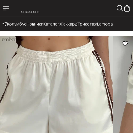
Колумбус
Новинки
Каталог
Жаккард
Трикотаж
Lamoda