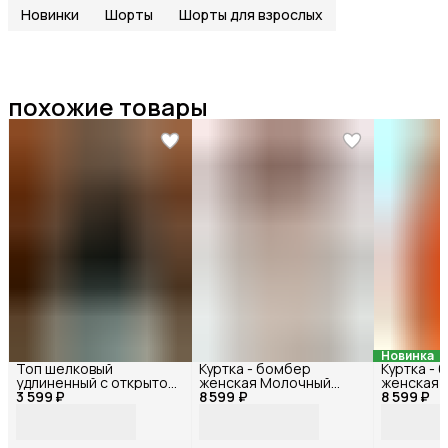
Новинки
Шорты
Шорты для взрослых
похожие товары
Новинка
Топ шелковый
Куртка - бомбер
Куртка -
удлиненный с открытой
женская Молочный
женская 
3 599 ₽
спиной Черный
8 599 ₽
72119БФ_42
8 599 ₽
72118БФ_
33057Ф_40