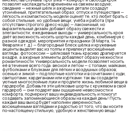
позволят наслаждаться временем на свежем воздухе;
свидание — нежный шёлк и ажурные детали создадут
утончённый, притягательный образ; отпуск и путешествия —
лёгкость и компактность модели оценят те, кто любит брать с
собой стильные, но удобные вещи; учёба и работа (при
отсутствии строгого дресс‑кода) — лаконичный, но
выразительный дизайн добавит образу свежести и
элегантности; ежедневные выходы — универсальность кроя
даёт возможность носить шорты каждый день, комбинируя с
разной одеждой; мероприятия и праздники (8 Марта, 14
Февраля и т. д.) — благородный блеск шёлка и кружевные
акценты выделят вас из толпы и привлекут восхищённые
взгляды; фотосессии — шёлковая ткань красиво драпируется
в кадре, а ажурные элементы добавляют образу нежности и
романтичности. Универсальность модели позволяет носить
её в течение всего года: весной и летом — с топами, майками,
футболками и блузками для лёгких и воздушных образов;
осенью и зимой — под плотные колготки и в сочетании с худи,
свитшотами, кардиганами или куртками: так вы создадите
уютные многослойные луки и продлите жизнь любимой вещи в
гардеробе. Добавьте эти шёлковые шорты с кружевом в свой
гардероб — они подарят вам ощущение невесомости и
комфорта, подчеркнут вашу индивидуальность и помогут
создавать запоминающиеся образы на каждый день! Пусть
каждый ваш выход будет наполнен уверенностью,
восхищёнными взглядами и радостью от того, что вы носите
по‑настоящему стильную, удобную и женственную вещь!