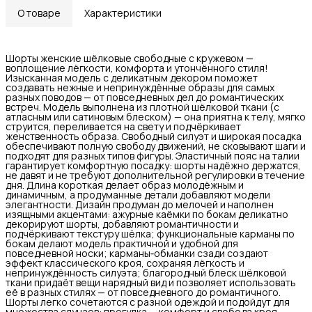
О товаре
Характеристики
Шорты женские шёлковые свободные с кружевом —
воплощение лёгкости, комфорта и утончённого стиля!
Изысканная модель с деликатным декором поможет
создавать нежные и непринуждённые образы для самых
разных поводов — от повседневных дел до романтических
встреч. Модель выполнена из плотной шёлковой ткани (с
атласным или сатиновым блеском) — она приятна к телу, мягко
струится, переливается на свету и подчёркивает
женственность образа. Свободный силуэт и широкая посадка
обеспечивают полную свободу движений, не сковывают шаги и
подходят для разных типов фигуры. Эластичный пояс на талии
гарантирует комфортную посадку: шорты надёжно держатся,
не давят и не требуют дополнительной регулировки в течение
дня. Длина короткая делает образ молодёжным и
динамичным, а продуманные детали добавляют модели
элегантности. Дизайн продуман до мелочей и наполнен
изящными акцентами: ажурные каёмки по бокам деликатно
декорируют шорты, добавляют романтичности и
подчёркивают текстуру шёлка; функциональные карманы по
бокам делают модель практичной и удобной для
повседневной носки; карманы‑обманки сзади создают
эффект классического кроя, сохраняя лёгкость и
непринуждённость силуэта; благородный блеск шёлковой
ткани придаёт вещи нарядный вид и позволяет использовать
её в разных стилях — от повседневного до романтичного.
Шорты легко сочетаются с разной одеждой и подойдут для
множества случаев: прогулка — комфорт и свобода кроя