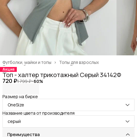
Футболки, майки и топы
›
Топы для взрослых
Одежда, обувь и аксессуары
›
Одежда для взрослых
›
Акция
Главная
›
Топ - халтер трикотажный Серый 34142Ф
720 ₽
1 799 ₽
−
60
%
Размер на бирке
OneSize
Название цвета от производителя
серый
Преимущества