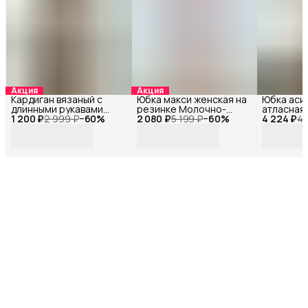
Акция
Акция
Кардиган вязаный с
Юбка макси женская на
Юбка аси
длинными рукавами
резинке Молочно-
атласная 
1 200 ₽
Белый 33657Ф_40
2 999 ₽
−
60
%
2 080 ₽
коричневый 34208Ф_40
5 199 ₽
−
60
%
4 224 ₽
кружевом
4 
34435Ф_