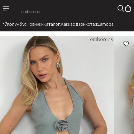
Колумбус
Новинки
Каталог
Жаккард
Трикотаж
Lamoda