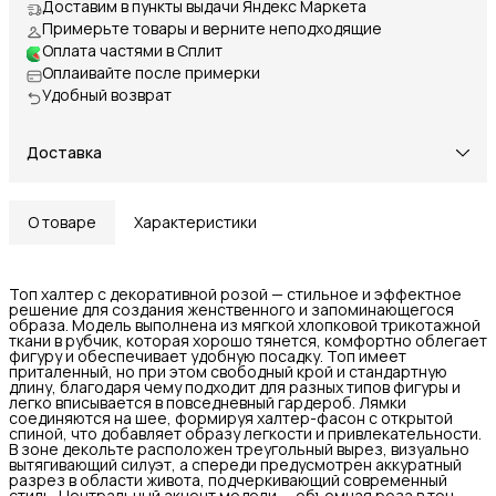
Доставим в пункты выдачи Яндекс Маркета
Примерьте товары и верните неподходящие
Оплата частями в Сплит
Оплаивайте после примерки
Удобный возврат
Доставка
О товаре
Характеристики
Топ халтер с декоративной розой — стильное и эффектное
решение для создания женственного и запоминающегося
образа. Модель выполнена из мягкой хлопковой трикотажной
ткани в рубчик, которая хорошо тянется, комфортно облегает
фигуру и обеспечивает удобную посадку. Топ имеет
приталенный, но при этом свободный крой и стандартную
длину, благодаря чему подходит для разных типов фигуры и
легко вписывается в повседневный гардероб. Лямки
соединяются на шее, формируя халтер-фасон с открытой
спиной, что добавляет образу легкости и привлекательности.
В зоне декольте расположен треугольный вырез, визуально
вытягивающий силуэт, а спереди предусмотрен аккуратный
разрез в области живота, подчеркивающий современный
стиль. Центральный акцент модели — объемная роза в тон