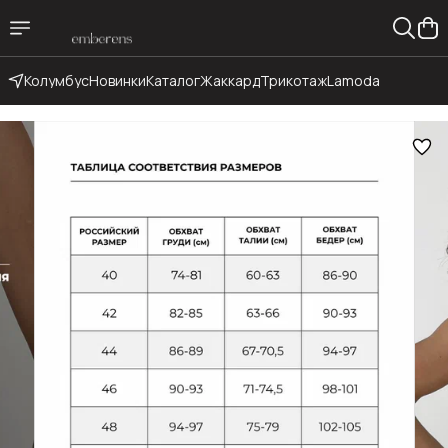
Колумбус
Новинки
Каталог
Жаккард
Трикотаж
Lamoda