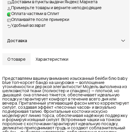
Доставим в пункты выдачи Яндекс Маркета
Примерьте товары и верните неподходящие
Оплата частями в Сплит
Оплаивайте после примерки
Удобный возврат
Доставка
О товаре
Характеристики
Представляем вашему вниманию изысканный бейби блю baby
blue топ‑корсет бандо на шнуровке — воплощение
утончённости и дерзкой элегантности! Модель выполнена из
шелковистой ткани (полиэстер и спандекс) — плотной, но
дышащей: она отлично тянется, обеспечивает идеальную
посадку и гарантирует комфорт в течение всего дня или
вечера. Приталенный утягивающий фасон мягко корректирует
силуэт, создавая эффект «песочных часов» и визуально
подчёркивая талию. Фронтальные косточки искусно
моделируют линию торса, обеспечивая надёжную поддержку
и формируя изящный силуэт. Встроенные чашки на тонком
поролоне с косточками гарантируют идеальную посадку,
деликатно приподнимают грудь и создают соблазнительный
объём — вы будете чувствовать себя уверенно в каждом