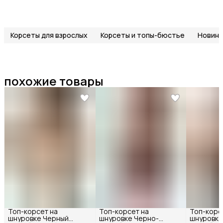
Корсеты для взрослых
Корсеты и топы-бюстье
Новинк
похожие товары
Топ-корсет на
Топ-корсет на
Топ-корс
шнуровке Черный
шнуровке Черно-
шнуровке