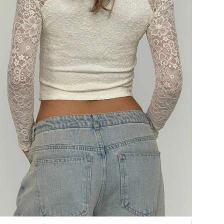
Рук
Раз
Наз
Раз
Бр