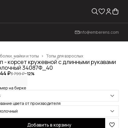
info@emberens.com
болки, майки и топы
›
Топы для взрослых
жда, обувь и аксессуары
›
Одежда для взрослых
›
п - корсет кружевной с длинными рукавами
вная
›
лочный 34087Ф_40
344 ₽
3 799 ₽
−
12
%
мер на бирке
S
вание цвета от производителя
молочный
Добавить в корзину