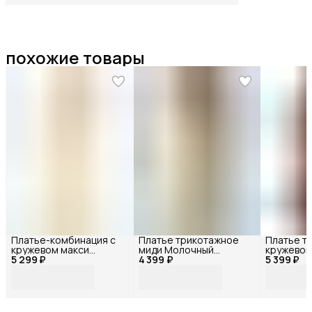
похожие товары
Платье-комбинация с
Платье трикотажное
Платье т
кружевом макси
миди Молочный
кружевом
5 299 ₽
Молочный 86350_42
4 399 ₽
72405БФ_44
5 399 ₽
72376БФ