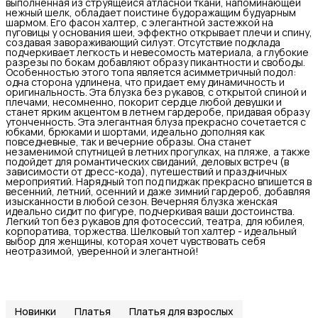
выполненная из струящейся атласной ткани, напоминающей
нежный шелк, обладает поистине будоражащим будуарным
шармом. Его фасон халтер, с элегантной застежкой на
пуговицы у основания шеи, эффектно открывает плечи и спину,
создавая завораживающий силуэт. Отсутствие подклада
подчеркивает легкость и невесомость материала, а глубокие
разрезы по бокам добавляют образу пикантности и свободы.
Особенностью этого топа является асимметричный подол:
одна сторона удлинена, что придает ему динамичность и
оригинальность. Эта блузка без рукавов, с открытой спиной и
плечами, несомненно, покорит сердце любой девушки и
станет ярким акцентом в летнем гардеробе, придавая образу
утонченность. Эта элегантная блуза прекрасно сочетается с
юбками, брюками и шортами, идеально дополняя как
повседневные, так и вечерние образы. Она станет
незаменимой спутницей в летних прогулках, на пляже, а также
подойдет для романтических свиданий, деловых встреч (в
зависимости от дресс-кода), путешествий и праздничных
мероприятий. Нарядный топ под пиджак прекрасно впишется в
весенний, летний, осенний и даже зимний гардероб, добавляя
изысканности в любой сезон. Вечерняя блузка женская
идеально сидит по фигуре, подчеркивая ваши достоинства.
Легкий топ без рукавов для фотосессий, театра, для юбилея,
корпоратива, торжества. Шелковый топ халтер - идеальный
выбор для женщины, которая хочет чувствовать себя
неотразимой, уверенной и элегантной!
Новинки
Платья
Платья для взрослых