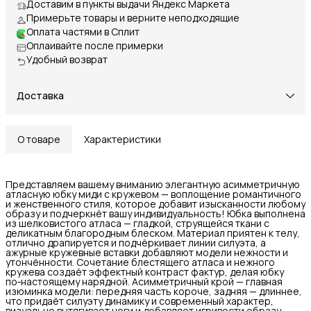
Доставим в пункты выдачи Яндекс Маркета
Примерьте товары и верните неподходящие
Оплата частями в Сплит
Оплаивайте после примерки
Удобный возврат
Доставка
О товаре
Характеристики
Представляем вашему вниманию элегантную асимметричную
атласную юбку миди с кружевом — воплощение романтичного
и женственного стиля, которое добавит изысканности любому
образу и подчеркнёт вашу индивидуальность! Юбка выполнена
из шелковистого атласа — гладкой, струящейся ткани с
деликатным благородным блеском. Материал приятен к телу,
отлично драпируется и подчёркивает линии силуэта, а
ажурные кружевные вставки добавляют модели нежности и
утончённости. Сочетание блестящего атласа и нежного
кружева создаёт эффектный контраст фактур, делая юбку
по‑настоящему нарядной. Асимметричный крой — главная
изюминка модели: передняя часть короче, задняя — длиннее,
что придаёт силуэту динамику и современный характер,
визуально вытягивает ноги и добавляет игривости образу.