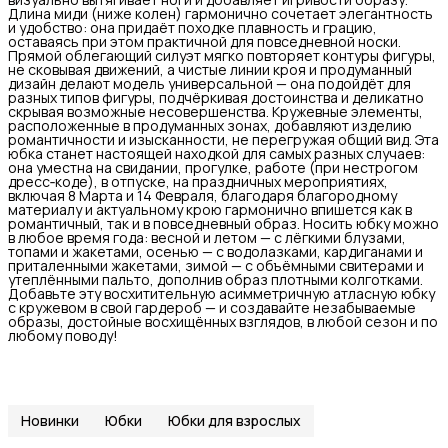
Длина миди (ниже колен) гармонично сочетает элегантность
и удобство: она придаёт походке плавность и грацию,
оставаясь при этом практичной для повседневной носки.
Прямой облегающий силуэт мягко повторяет контуры фигуры,
не сковывая движений, а чистые линии кроя и продуманный
дизайн делают модель универсальной — она подойдёт для
разных типов фигуры, подчёркивая достоинства и деликатно
скрывая возможные несовершенства. Кружевные элементы,
расположенные в продуманных зонах, добавляют изделию
романтичности и изысканности, не перегружая общий вид. Эта
юбка станет настоящей находкой для самых разных случаев:
она уместна на свидании, прогулке, работе (при нестрогом
дресс‑коде), в отпуске, на праздничных мероприятиях,
включая 8 Марта и 14 Февраля, благодаря благородному
материалу и актуальному крою гармонично впишется как в
романтичный, так и в повседневный образ. Носить юбку можно
в любое время года: весной и летом — с лёгкими блузами,
топами и жакетами, осенью — с водолазками, кардиганами и
приталенными жакетами, зимой — с объёмными свитерами и
утеплёнными пальто, дополнив образ плотными колготками.
Добавьте эту восхитительную асимметричную атласную юбку
с кружевом в свой гардероб — и создавайте незабываемые
образы, достойные восхищённых взглядов, в любой сезон и по
любому поводу!
Новинки
Юбки
Юбки для взрослых