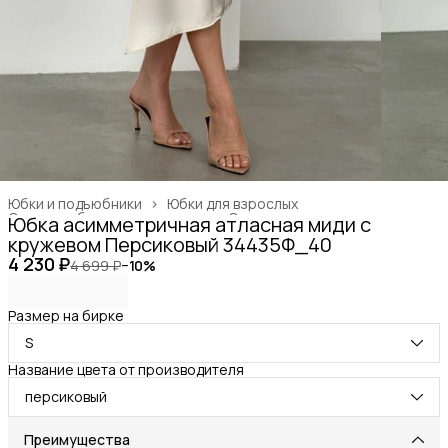
Юбки и подъюбники
›
Юбки для взрослых
Одежда, обувь и аксессуары
›
Одежда для взрослых
›
Юбка асимметричная атласная миди с
Главная
›
кружевом Персиковый 34435Ф_40
4 230 ₽
4 699 ₽
−
10
%
Размер на бирке
S
Название цвета от производителя
персиковый
Преимущества