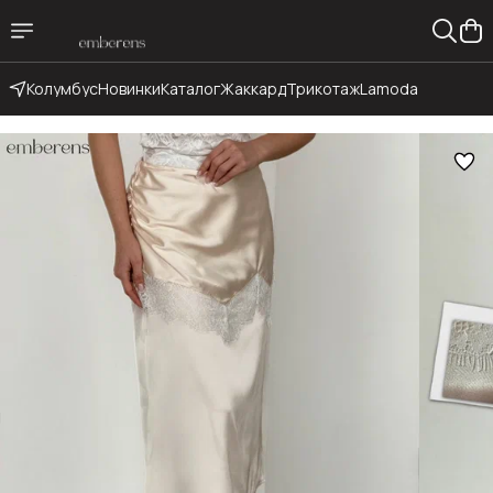
Колумбус
Новинки
Каталог
Жаккард
Трикотаж
Lamoda