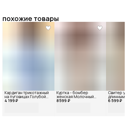
похожие товары
Кардиган трикотажный
Куртка - бомбер
Свитер у
на пуговицах Голубой
женская Молочный
длинными
4 199 ₽
72494БФ
8 599 ₽
72119БФ_42
6 599 ₽
Белый 72