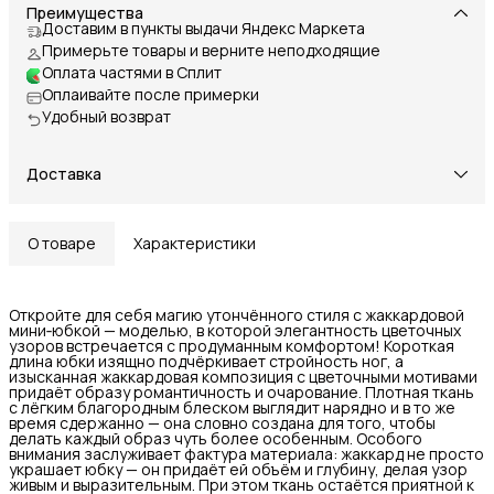
Преимущества
Доставим в пункты выдачи Яндекс Маркета
Примерьте товары и верните неподходящие
Оплата частями в Сплит
Оплаивайте после примерки
Удобный возврат
Доставка
О товаре
Характеристики
Откройте для себя магию утончённого стиля с жаккардовой
мини‑юбкой — моделью, в которой элегантность цветочных
узоров встречается с продуманным комфортом! Короткая
длина юбки изящно подчёркивает стройность ног, а
изысканная жаккардовая композиция с цветочными мотивами
придаёт образу романтичность и очарование. Плотная ткань
с лёгким благородным блеском выглядит нарядно и в то же
время сдержанно — она словно создана для того, чтобы
делать каждый образ чуть более особенным. Особого
внимания заслуживает фактура материала: жаккард не просто
украшает юбку — он придаёт ей объём и глубину, делая узор
живым и выразительным. При этом ткань остаётся приятной к