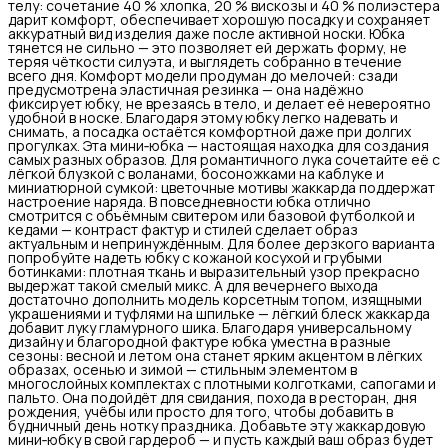
телу: сочетание 40 % хлопка, 20 % вискозы и 40 % полиэстера
дарит комфорт, обеспечивает хорошую посадку и сохраняет
аккуратный вид изделия даже после активной носки. Юбка
тянется не сильно — это позволяет ей держать форму, не
теряя чёткости силуэта, и выглядеть собранно в течение
всего дня. Комфорт модели продуман до мелочей: сзади
предусмотрена эластичная резинка — она надёжно
фиксирует юбку, не врезаясь в тело, и делает её невероятно
удобной в носке. Благодаря этому юбку легко надевать и
снимать, а посадка остаётся комфортной даже при долгих
прогулках. Эта мини‑юбка — настоящая находка для создания
самых разных образов. Для романтичного лука сочетайте её с
лёгкой блузкой с воланами, босоножками на каблуке и
миниатюрной сумкой: цветочные мотивы жаккарда поддержат
настроение наряда. В повседневности юбка отлично
смотрится с объёмным свитером или базовой футболкой и
кедами — контраст фактур и стилей сделает образ
актуальным и непринуждённым. Для более дерзкого варианта
попробуйте надеть юбку с кожаной косухой и грубыми
ботинками: плотная ткань и выразительный узор прекрасно
выдержат такой смелый микс. А для вечернего выхода
достаточно дополнить модель корсетным топом, изящными
украшениями и туфлями на шпильке — лёгкий блеск жаккарда
добавит луку гламурного шика. Благодаря универсальному
дизайну и благородной фактуре юбка уместна в разные
сезоны: весной и летом она станет ярким акцентом в лёгких
образах, осенью и зимой — стильным элементом в
многослойных комплектах с плотными колготками, сапогами и
пальто. Она подойдёт для свидания, похода в ресторан, дня
рождения, учёбы или просто для того, чтобы добавить в
будничный день нотку праздника. Добавьте эту жаккардовую
мини‑юбку в свой гардероб — и пусть каждый ваш образ будет