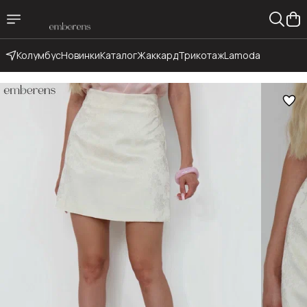
Колумбус
Новинки
Каталог
Жаккард
Трикотаж
Lamoda