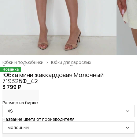
Юбки и подъюбники
›
Юбки для взрослых
Одежда, обувь и аксессуары
›
Одежда для взрослых
›
Новинка
Главная
›
Юбка мини жаккардовая Молочный
71932БФ_42
3 799 ₽
Размер на бирке
XS
Название цвета от производителя
молочный