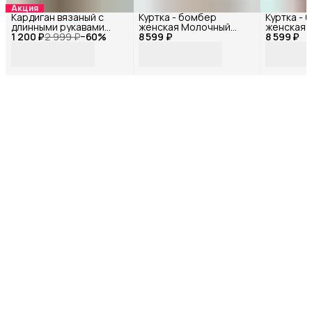
Акция
Кардиган вязаный с
Куртка - бомбер
Куртка -
длинными рукавами
женская Молочный
женская 
1 200 ₽
Белый 33657Ф_40
2 999 ₽
−
60
%
8 599 ₽
72119БФ_42
8 599 ₽
72116БФ_