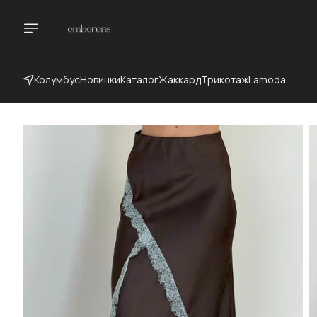
Колумбус
Новинки
Каталог
Жаккард
Трикотаж
Lamoda