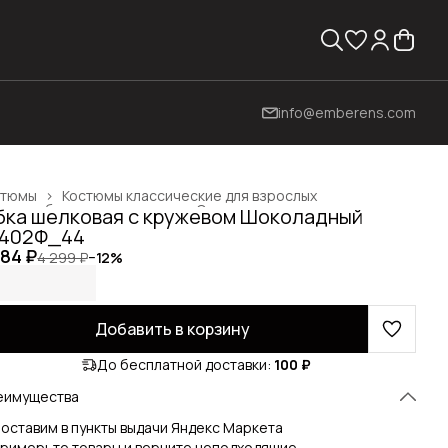
info@emberens.com
стюмы
›
Костюмы классические для взрослых
жда, обувь и аксессуары
›
Одежда для взрослых
›
ка шелковая с кружевом Шоколадный
вная
›
3402Ф_44
784 ₽
4 299 ₽
−
12
%
Добавить в корзину
До бесплатной доставки:
100 ₽
еимущества
оставим в пункты выдачи Яндекс Маркета
римерьте товары и верните неподходящие