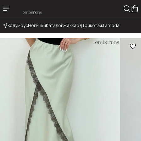
Колумбус
Новинки
Каталог
Жаккард
Трикотаж
Lamoda