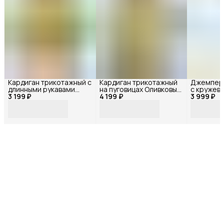
Кардиган трикотажный с
Кардиган трикотажный
Джемпер 
длинными рукавами
на пуговицах Оливковый
с кружев
3 199 ₽
Оливковый 72497БФ
4 199 ₽
72493БФ
3 999 ₽
72406БФ