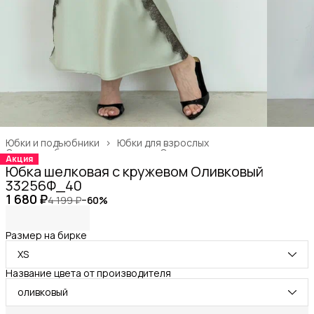
Юбки и подъюбники
›
Юбки для взрослых
Одежда, обувь и аксессуары
›
Одежда для взрослых
›
Акция
Главная
›
Юбка шелковая с кружевом Оливковый
33256Ф_40
1 680 ₽
4 199 ₽
−
60
%
Размер на бирке
XS
Название цвета от производителя
оливковый