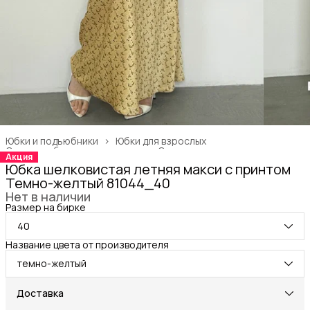
Юбки и подъюбники
›
Юбки для взрослых
Одежда, обувь и аксессуары
›
Одежда для взрослых
›
Акция
Главная
›
Юбка шелковистая летняя макси с принтом
Темно-желтый 81044_40
Нет в наличии
Размер на бирке
40
Название цвета от производителя
темно-желтый
Доставка