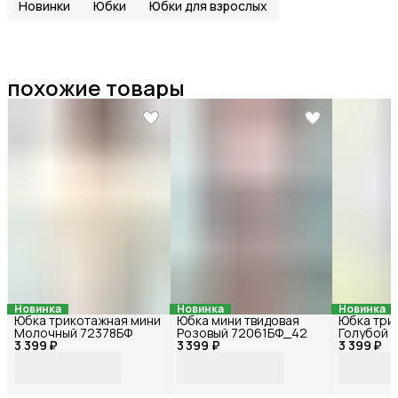
Новинки
Юбки
Юбки для взрослых
похожие товары
Новинка
Новинка
Новинка
Юбка трикотажная мини
Юбка мини твидовая
Юбка три
Молочный 72378БФ
Розовый 72061БФ_42
Голубой 
3 399 ₽
3 399 ₽
3 399 ₽