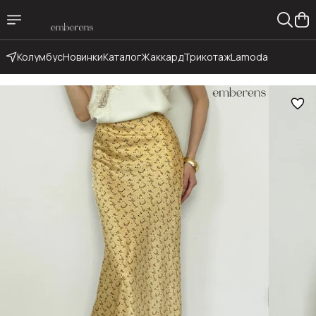
Колумбус
Новинки
Каталог
Жаккард
Трикотаж
Lamoda