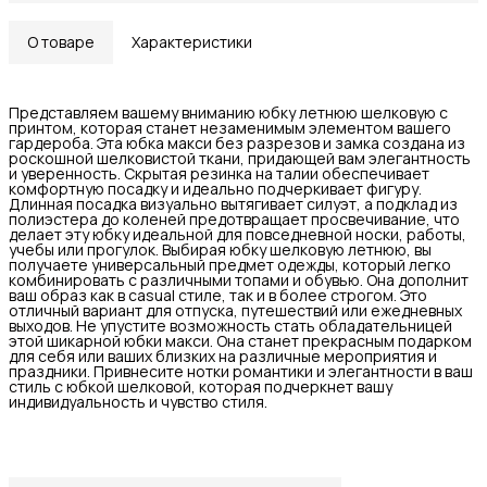
О товаре
Характеристики
Представляем вашему вниманию юбку летнюю шелковую с
принтом, которая станет незаменимым элементом вашего
гардероба. Эта юбка макси без разрезов и замка создана из
роскошной шелковистой ткани, придающей вам элегантность
и уверенность. Скрытая резинка на талии обеспечивает
комфортную посадку и идеально подчеркивает фигуру.
Длинная посадка визуально вытягивает силуэт, а подклад из
полиэстера до коленей предотвращает просвечивание, что
делает эту юбку идеальной для повседневной носки, работы,
учебы или прогулок. Выбирая юбку шелковую летнюю, вы
получаете универсальный предмет одежды, который легко
комбинировать с различными топами и обувью. Она дополнит
ваш образ как в casual стиле, так и в более строгом. Это
отличный вариант для отпуска, путешествий или ежедневных
выходов. Не упустите возможность стать обладательницей
этой шикарной юбки макси. Она станет прекрасным подарком
для себя или ваших близких на различные мероприятия и
праздники. Привнесите нотки романтики и элегантности в ваш
стиль с юбкой шелковой, которая подчеркнет вашу
индивидуальность и чувство стиля.